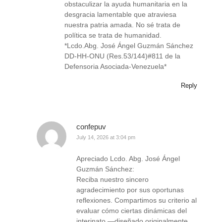
obstaculizar la ayuda humanitaria en la
desgracia lamentable que atraviesa
nuestra patria amada. No sé trata de
política se trata de humanidad.
*Lcdo.Abg. José Ángel Guzmán Sánchez
DD-HH-ONU (Res.53/144)#811 de la
Defensoria Asociada-Venezuela*
Reply
confepuv
July 14, 2026 at 3:04 pm
Apreciado Lcdo. Abg. José Ángel
Guzmán Sánchez:
Reciba nuestro sincero
agradecimiento por sus oportunas
reflexiones. Compartimos su criterio al
evaluar cómo ciertas dinámicas del
interinato —diseñado originalmente