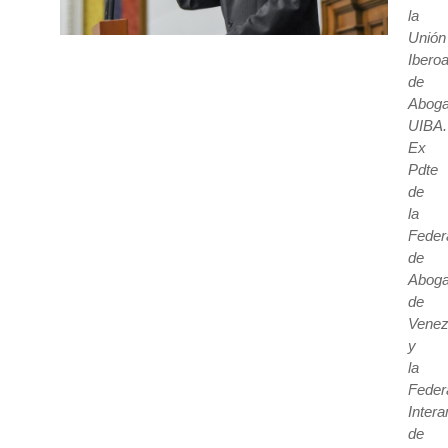
la
Unión
Ibero
de
Aboga
UIBA.
Ex
Pdte
de
la
Feder
de
Abog
de
Venez
y
la
Feder
Inter
de