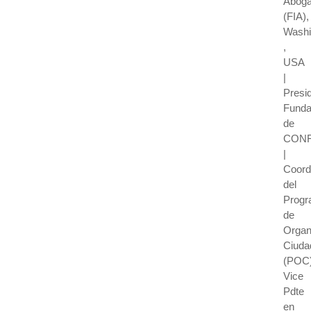
Abog
(FIA),
Washi
,
USA
|
Presi
Funda
de
CON
|
Coord
del
Prog
de
Organ
Ciuda
(POC)
Vice
Pdte
en