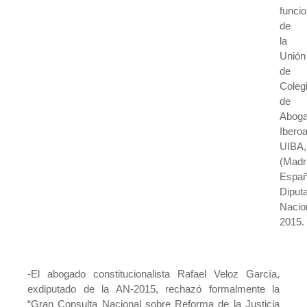
funci
de
la
Unión
de
Coleg
de
Abog
Ibero
UIBA,
(Madr
Españ
Diput
Nacio
2015.
-El abogado constitucionalista Rafael Veloz García,
exdiputado de la AN-2015, rechazó formalmente la
“Gran Consulta Nacional sobre Reforma de la Justicia