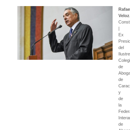
Rafae
Veloz
Consti
|
Ex
Presi
del
Ilustre
Coleg
de
Abog
de
Carac
y
de
la
Feder
Inter
de