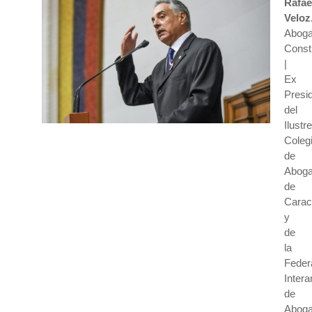
Rafae
Veloz
Abog
Consti
|
Ex
Presi
del
Ilustre
Coleg
de
Abog
de
Carac
y
de
la
Feder
Inter
de
Abog