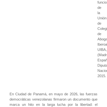
funci
de
la
Unión
de
Coleg
de
Abog
Ibero
UIBA,
(Madr
Españ
Diput
Nacio
2015.
En Ciudad de Panamá, en mayo de 2026, las fuerzas
democráticas venezolanas firmaron un documento que
marca un hito en la larga lucha por la libertad: el