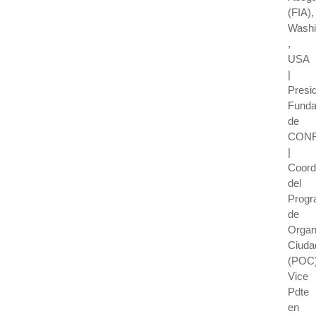
(FIA),
Washi
,
USA
|
Presi
Funda
de
CON
|
Coord
del
Prog
de
Organ
Ciuda
(POC)
Vice
Pdte
en