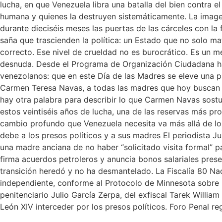
lucha, en que Venezuela libra una batalla del bien contra e
humana y quienes la destruyen sistemáticamente. La imag
durante dieciséis meses las puertas de las cárceles con l
saña que trascienden la política: un Estado que no solo ma
correcto. Ese nivel de crueldad no es burocrático. Es un m
desnuda. Desde el Programa de Organización Ciudadana ha
venezolanos: que en este Día de las Madres se eleve una 
Carmen Teresa Navas, a todas las madres que hoy buscan a 
hay otra palabra para describir lo que Carmen Navas sostu
estos veintiséis años de lucha, una de las reservas más pro
cambio profundo que Venezuela necesita va más allá de lo el
debe a los presos políticos y a sus madres El periodista J
una madre anciana de no haber “solicitado visita formal” p
firma acuerdos petroleros y anuncia bonos salariales pre
transición heredó y no ha desmantelado. La Fiscalía 80 Nac
independiente, conforme al Protocolo de Minnesota sobre In
penitenciario Julio García Zerpa, del exfiscal Tarek Willi
León XIV interceder por los presos políticos. Foro Penal re