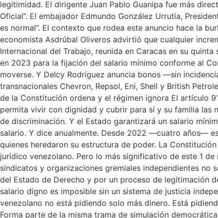
legitimidad. El dirigente Juan Pablo Guanipa fue más dire
Oficial”. El embajador Edmundo González Urrutia, President
es normal”. El contexto que rodea este anuncio hace la burl
economista Asdrúbal Oliveros advirtió que cualquier increm
Internacional del Trabajo, reunida en Caracas en su quinta
en 2023 para la fijación del salario mínimo conforme al Con
moverse. Y Delcy Rodríguez anuncia bonos —sin incidencia 
transnacionales Chevron, Repsol, Eni, Shell y British Petrol
de la Constitución ordena y el régimen ignora El artículo 9
permita vivir con dignidad y cubrir para sí y su familia las 
de discriminación. Y el Estado garantizará un salario míni
salario. Y dice anualmente. Desde 2022 —cuatro años— ese
quienes heredaron su estructura de poder. La Constitució
jurídico venezolano. Pero lo más significativo de este 1 de
sindicatos y organizaciones gremiales independientes no se 
del Estado de Derecho y por un proceso de legitimación de
salario digno es imposible sin un sistema de justicia indep
venezolano no está pidiendo solo más dinero. Está pidiend
Forma parte de la misma trama de simulación democrática