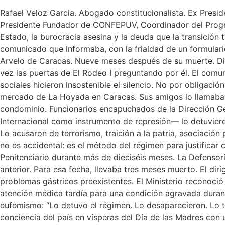
Rafael Veloz Garcia. Abogado constitucionalista. Ex Presi
Presidente Fundador de CONFEPUV, Coordinador del Progr
Estado, la burocracia asesina y la deuda que la transición 
comunicado que informaba, con la frialdad de un formulario
Arvelo de Caracas. Nueve meses después de su muerte. Die
vez las puertas de El Rodeo I preguntando por él. El comu
sociales hicieron insostenible el silencio. No por obligaci
mercado de La Hoyada en Caracas. Sus amigos lo llamaban “
condominio. Funcionarios encapuchados de la Dirección Gen
Internacional como instrumento de represión— lo detuvier
Lo acusaron de terrorismo, traición a la patria, asociación
no es accidental: es el método del régimen para justificar c
Penitenciario durante más de dieciséis meses. La Defensorí
anterior. Para esa fecha, llevaba tres meses muerto. El di
problemas gástricos preexistentes. El Ministerio reconoció
atención médica tardía para una condición agravada dura
eufemismo: “Lo detuvo el régimen. Lo desaparecieron. Lo tor
conciencia del país en vísperas del Día de las Madres con u