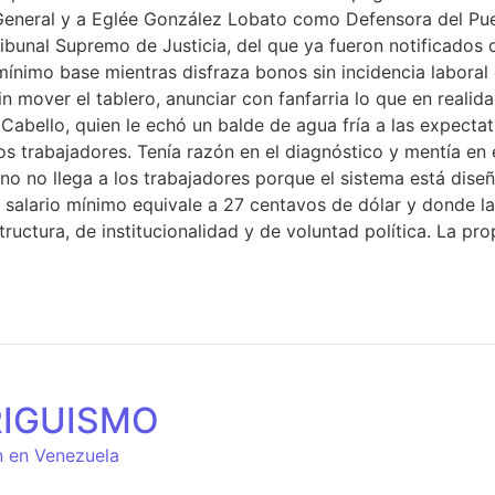
General y a Eglée González Lobato como Defensora del Pueb
unal Supremo de Justicia, del que ya fueron notificados de 
o mínimo base mientras disfraza bonos sin incidencia labora
n mover el tablero, anunciar con fanfarria lo que en reali
abello, quien le echó un balde de agua fría a las expectat
s trabajadores. Tenía razón en el diagnóstico y mentía en 
no no llega a los trabajadores porque el sistema está dis
l salario mínimo equivale a 27 centavos de dólar y donde l
uctura, de institucionalidad y de voluntad política. La pr
RIGUISMO
n en Venezuela