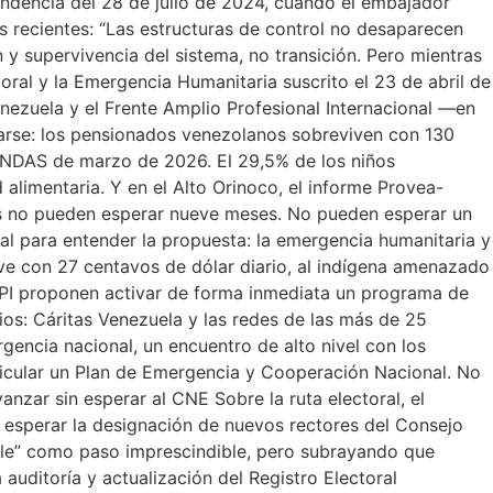
ndencia del 28 de julio de 2024, cuando el embajador
 recientes: “Las estructuras de control no desaparecen
y supervivencia del sistema, no transición. Pero mientras
oral y la Emergencia Humanitaria suscrito el 23 de abril de
ezuela y el Frente Amplio Profesional Internacional —en
arse: los pensionados venezolanos sobreviven con 130
CENDAS de marzo de 2026. El 29,5% de los niños
alimentaria. Y en el Alto Orinoco, el informe Provea-
nas no pueden esperar nueve meses. No pueden esperar un
tal para entender la propuesta: la emergencia humanitaria y
ive con 27 centavos de dólar diario, al indígena amenazado
API proponen activar de forma inmediata un programa de
rios: Cáritas Venezuela y las redes de las más de 25
gencia nacional, un encuentro de alto nivel con los
rticular un Plan de Emergencia y Cooperación Nacional. No
nzar sin esperar al CNE Sobre la ruta electoral, el
n esperar la designación de nuevos rectores del Consejo
ible” como paso imprescindible, pero subrayando que
uditoría y actualización del Registro Electoral