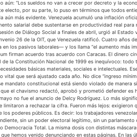
cto aún: “Los sueldos no van a crecer por decreto y la eco
e electo, por su parte, lo puso en términos que todos entie
a aún más evidente. Venezuela acumuló una inflación oficial
ento salarial debe sustentarse en productividad real para 
 sesión de Diálogo Social a finales de abril, urgió al Esta
venio 26 de la OIT, que Venezuela ratificó. Cuatro años des
en los pasivos laborales— y los llama “el aumento más impo
eum firman acuerdo tras acuerdo con Caracas. El dinero circu
1 de la Constitución Nacional de 1999 es inequívoco: todo t
necesidades básicas materiales, sociales e intelectuales. Ese
mo vital que será ajustado cada año. No dice “ingreso míni
 mandato constitucional está siendo violado de manera si
n que el chavismo redactó, aprobó y prometió defender es
 mayo no fue el anuncio de Delcy Rodríguez. Lo más signific
limitaron a rechazar la cifra. Fueron más lejos: exigieron q
 los poderes públicos. Es decir: los trabajadores venezola
endiente, sin un poder electoral legítimo, sin un parlament
o Democracia Total. La misma dosis con distintas máscaras
 que hemos venido denunciando en estas páginas. En las ú