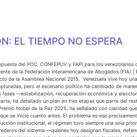
NES SOMOS
SECCIONES
RESOLUCIÓN DE CONFLICT
IÓN: EL TIEMPO NO ESPERA
propuesta del POC, CONFEPUV y FAPI para los venezolanos 
dente de la Federación Interamericana de Abogados (FIA) 
to de la Asamblea Nacional 2015. Venezuela vive hoy una 
apturadas, pero el escenario político ha cambiado de maner
 fases —estabilización, recuperación económica y eleccion
arte, ha detallado un plan en tres etapas que parte del res
 Premio Nobel de la Paz 2025, ha señalado con claridad qu
que se inicie cuanto antes. El problema es ese precisame
strucción institucional, el régimen tuvo siempre una sola pr
rederos del sistema —quienes hoy designan fiscales, defen