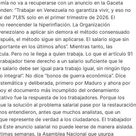
nomía no va a recuperarse con un anuncio en la Gaceta
nden: “Trabajar en Venezuela no garantiza vivir, y eso no
 del 71,8% solo en el primer trimestre de 2026. El
no reencender la hiperinflación. La Organización
do venezolano a aplicar sin demora el método consensuado
pués, el método sigue sin aplicarse. El salario sigue sin
rtante en los últimos años”. Mientras tanto, las
la. Pero no le llega a quien trabaja. Lo que el artículo 91
rabajador tiene derecho a un salario suficiente que le
 salario debe ser igual para trabajo igual, sin ningún tipo
mo integral”. No dice “bonos de guerra económica”. Dice
stemática y deliberada, primero por Maduro y ahora por
 hoy el documento más incumplido del ordenamiento
ativo fue la respuesta de los trabajadores. Porque los
ue la solución al problema salarial pase por la restauración
nos entendieron, antes que muchos analistas, que un
o que represente de verdad a los ciudadanos. El trabajador
 Este anuncio salarial no puede leerse de manera aislada.
ltimas semanas, la Asamblea Nacional que usurpa