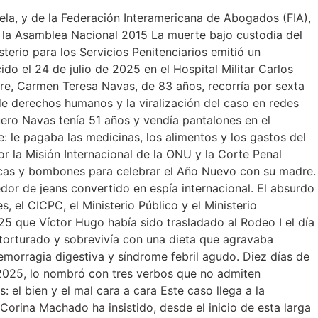
la, y de la Federación Interamericana de Abogados (FIA),
la Asamblea Nacional 2015 La muerte bajo custodia del
sterio para los Servicios Penitenciarios emitió un
o el 24 de julio de 2025 en el Hospital Militar Carlos
e, Carmen Teresa Navas, de 83 años, recorría por sexta
de derechos humanos y la viralización del caso en redes
Quero Navas tenía 51 años y vendía pantalones en el
 le pagaba las medicinas, los alimentos y los gastos del
 la Misión Internacional de la ONU y la Corte Penal
lacas y bombones para celebrar el Año Nuevo con su madre.
edor de jeans convertido en espía internacional. El absurdo
, el CICPC, el Ministerio Público y el Ministerio
25 que Víctor Hugo había sido trasladado al Rodeo I el día
 torturado y sobrevivía con una dieta que agravaba
hemorragia digestiva y síndrome febril agudo. Diez días de
2025, lo nombró con tres verbos que no admiten
 el bien y el mal cara a cara Este caso llega a la
 Corina Machado ha insistido, desde el inicio de esta larga