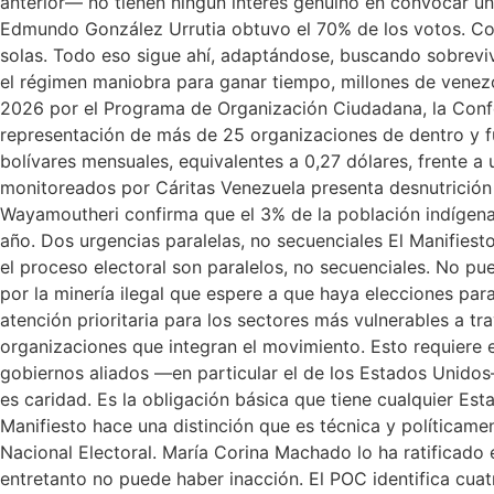
anterior— no tienen ningún interés genuino en convocar u
Edmundo González Urrutia obtuvo el 70% de los votos. Com
solas. Todo eso sigue ahí, adaptándose, buscando sobreviv
el régimen maniobra para ganar tiempo, millones de venezol
2026 por el Programa de Organización Ciudadana, la Confed
representación de más de 25 organizaciones de dentro y 
bolívares mensuales, equivalentes a 0,27 dólares, frente 
monitoreados por Cáritas Venezuela presenta desnutrición a
Wayamoutheri confirma que el 3% de la población indígena 
año. Dos urgencias paralelas, no secuenciales El Manifiest
el proceso electoral son paralelos, no secuenciales. No pu
por la minería ilegal que espere a que haya elecciones p
atención prioritaria para los sectores más vulnerables a tr
organizaciones que integran el movimiento. Esto requiere e
gobiernos aliados —en particular el de los Estados Unidos
es caridad. Es la obligación básica que tiene cualquier Es
Manifiesto hace una distinción que es técnica y políticame
Nacional Electoral. María Corina Machado lo ha ratificado
entretanto no puede haber inacción. El POC identifica cua