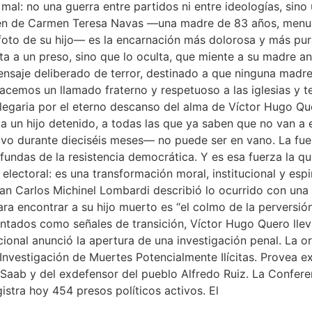
l mal: no una guerra entre partidos ni entre ideologías, sin
en de Carmen Teresa Navas —una madre de 83 años, menuda
a foto de su hijo— es la encarnación más dolorosa y más pu
ta a un preso, sino que lo oculta, que miente a su madre an
ensaje deliberado de terror, destinado a que ninguna madre
cemos un llamado fraterno y respetuoso a las iglesias y
plegaria por el eterno descanso del alma de Víctor Hugo Q
un hijo detenido, a todas las que ya saben que no van a e
vo durante dieciséis meses— no puede ser en vano. La fuerz
fundas de la resistencia democrática. Y es esa fuerza la qu
ectoral: es una transformación moral, institucional y espiri
uan Carlos Michinel Lombardi describió lo ocurrido con una
ara encontrar a su hijo muerto es “el colmo de la perversió
sentados como señales de transición, Víctor Hugo Quero ll
ional anunció la apertura de una investigación penal. La o
vestigación de Muertes Potencialmente Ilícitas. Provea exi
am Saab y del exdefensor del pueblo Alfredo Ruiz. La Confe
gistra hoy 454 presos políticos activos. El