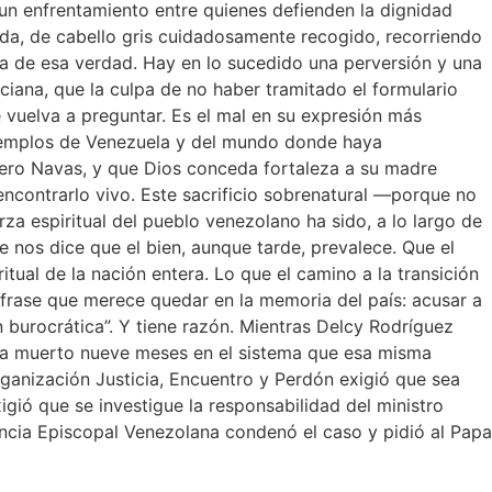
o un enfrentamiento entre quienes defienden la dignidad
, de cabello gris cuidadosamente recogido, recorriendo
ra de esa verdad. Hay en lo sucedido una perversión y una
ciana, que la culpa de no haber tramitado el formulario
 vuelva a preguntar. Es el mal en su expresión más
 templos de Venezuela y del mundo donde haya
uero Navas, y que Dios conceda fortaleza a su madre
ncontrarlo vivo. Este sacrificio sobrenatural —porque no
a espiritual del pueblo venezolano ha sido, a lo largo de
e nos dice que el bien, aunque tarde, prevalece. Que el
tual de la nación entera. Lo que el camino a la transición
 frase que merece quedar en la memoria del país: acusar a
n burocrática”. Y tiene razón. Mientras Delcy Rodríguez
eva muerto nueve meses en el sistema que esa misma
rganización Justicia, Encuentro y Perdón exigió que sea
gió que se investigue la responsabilidad del ministro
rencia Episcopal Venezolana condenó el caso y pidió al Papa