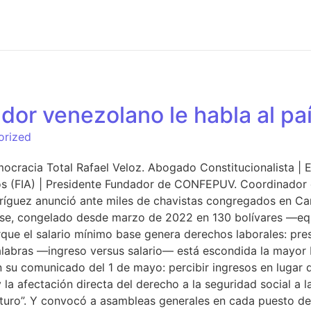
ador venezolano le habla al pa
orized
cracia Total Rafael Veloz. Abogado Constitucionalista | E
os (FIA) | Presidente Fundador de CONFEPUV. Coordinador
ríguez anunció ante miles de chavistas congregados en Car
base, congelado desde marzo de 2022 en 130 bolívares —e
que el salario mínimo base genera derechos laborales: pres
palabras —ingreso versus salario— está escondida la mayor 
 su comunicado del 1 de mayo: percibir ingresos en lugar de
y la afectación directa del derecho a la seguridad social a
futuro”. Y convocó a asambleas generales en cada puesto de 