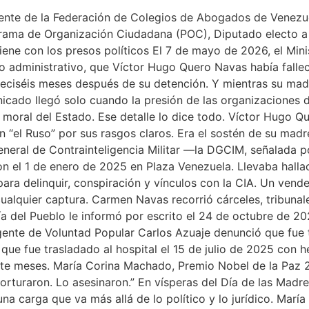
dente de la Federación de Colegios de Abogados de Venezue
ama de Organización Ciudadana (POC), Diputado electo a 
tiene con los presos políticos El 7 de mayo de 2026, el Mini
 administrativo, que Víctor Hugo Quero Navas había fallecid
ciséis meses después de su detención. Y mientras su madr
nicado llegó solo cuando la presión de las organizaciones 
ón moral del Estado. Ese detalle lo dice todo. Víctor Hugo 
el Ruso” por sus rasgos claros. Era el sostén de su madre:
eral de Contrainteligencia Militar —la DGCIM, señalada por
on el 1 de enero de 2025 en Plaza Venezuela. Llevaba hal
 para delinquir, conspiración y vínculos con la CIA. Un vend
ualquier captura. Carmen Navas recorrió cárceles, tribunales
a del Pueblo le informó por escrito el 24 de octubre de 20
rigente de Voluntad Popular Carlos Azuaje denunció que fue
 que fue trasladado al hospital el 15 de julio de 2025 con 
nte meses. María Corina Machado, Premio Nobel de la Paz 
turaron. Lo asesinaron.” En vísperas del Día de las Madres:
na carga que va más allá de lo político y lo jurídico. María