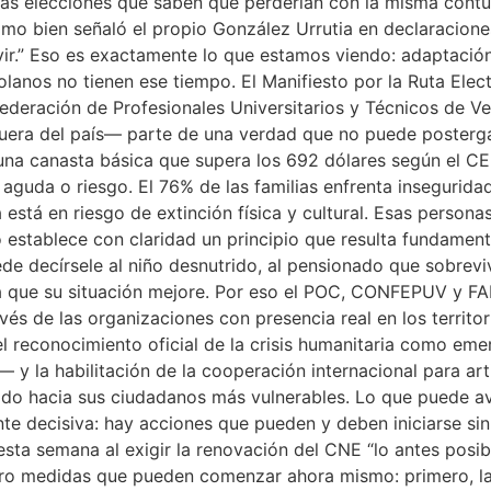
nas elecciones que saben que perderían con la misma contu
o bien señaló el propio González Urrutia en declaraciones
ir.” Eso es exactamente lo que estamos viendo: adaptación 
anos no tienen ese tiempo. El Manifiesto por la Ruta Elect
eración de Profesionales Universitarios y Técnicos de Ven
fuera del país— parte de una verdad que no puede posterg
a una canasta básica que supera los 692 dólares según el 
guda o riesgo. El 76% de las familias enfrenta inseguridad 
está en riesgo de extinción física y cultural. Esas perso
o establece con claridad un principio que resulta fundamen
ede decírsele al niño desnutrido, al pensionado que sobrev
ara que su situación mejore. Por eso el POC, CONFEPUV y F
avés de las organizaciones con presencia real en los territo
l reconocimiento oficial de la crisis humanitaria como emer
— y la habilitación de la cooperación internacional para a
tado hacia sus ciudadanos más vulnerables. Lo que puede ava
nte decisiva: hay acciones que pueden y deben iniciarse si
 esta semana al exigir la renovación del CNE “lo antes pos
tro medidas que pueden comenzar ahora mismo: primero, la a