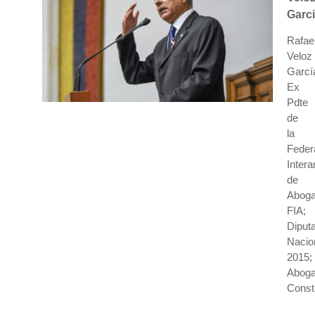
Garci
Rafae
Veloz
Garcí
Ex
Pdte
de
la
Feder
Inter
de
Abog
FIA;
Diput
Nacio
2015;
Abog
Consti