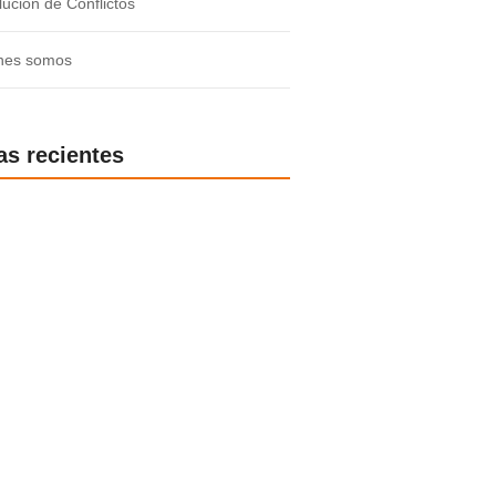
ución de Conflictos
nes somos
as recientes
ición política exige una justicia en
n
, Estado fallido: la variable económica
resuelve el problema