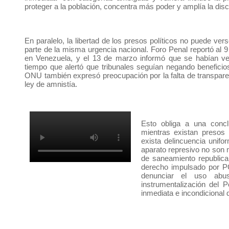
proteger a la población, concentra más poder y amplía la disc
En paralelo, la libertad de los presos políticos no puede v
parte de la misma urgencia nacional. Foro Penal reportó al 
en Venezuela, y el 13 de marzo informó que se habían ver
tiempo que alertó que tribunales seguían negando beneficios
ONU también expresó preocupación por la falta de transparen
ley de amnistía.
Esto obliga a una conclu
mientras existan presos 
exista delincuencia unifo
aparato represivo no son 
de saneamiento republica
derecho impulsado por 
denunciar el uso abus
instrumentalización del P
inmediata e incondicional d