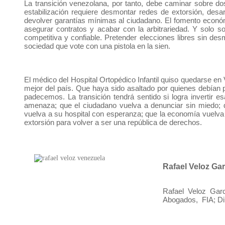
La transición venezolana, por tanto, debe caminar sobre d
estabilización requiere desmontar redes de extorsión, desar
devolver garantías mínimas al ciudadano. El fomento económ
asegurar contratos y acabar con la arbitrariedad. Y solo so
competitiva y confiable. Pretender elecciones libres sin des
sociedad que vote con una pistola en la sien.
El médico del Hospital Ortopédico Infantil quiso quedarse en
mejor del país. Que haya sido asaltado por quienes debían 
padecemos. La transición tendrá sentido si logra invertir e
amenaza; que el ciudadano vuelva a denunciar sin miedo; q
vuelva a su hospital con esperanza; que la economía vuelva a
extorsión para volver a ser una república de derechos.
Rafael Veloz Gar
Rafael Veloz Gar
Abogados, FIA; Di