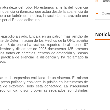
Resol
naturaleza del robo. No estamos ante la delincuencia
incuencia uniformada que actúa desde la apariencia de
Quié
e a un ladrón de esquina, la sociedad ha cruzado una
o por el Estado delincuente.
Notici
episodio aislado. Encaja en un patrón más amplio de
ente de Determinación de los Hechos de la ONU advirtió
e el 3 de enero ha recibido reportes de al menos 87
ptiembre y diciembre de 2025 documentó 135 arrestos
alos tratos en cárceles, centros de detención y “casas
práctica de silenciar la disidencia y ha reclamado la
Una trans
sos.
transició
Venezuela
ta: es la expresión cotidiana de un sistema. El mismo
sola no 
 preso político y convierte la prisión en instrumento de
cia de extorsión. Todo está conectado. La inseguridad
isis económica no son problemas separados: son distintas