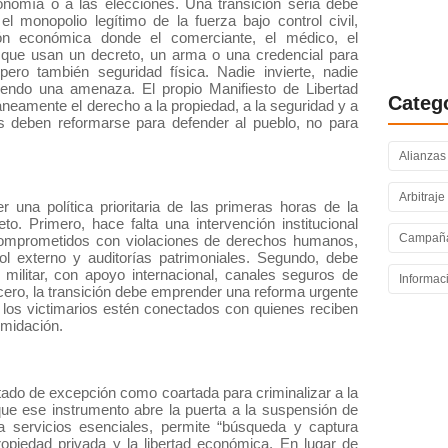
conomía o a las elecciones. Una transición seria debe
Propuest
 monopolio legítimo de la fuerza bajo control civil,
ión económica donde el comerciante, el médico, el
transició
s que usan un decreto, un arma o una credencial para
reconstru
pero también seguridad física. Nadie invierte, nadie
iendo una amenaza. El propio Manifiesto de Libertad
Categ
eamente el derecho a la propiedad, a la seguridad y a
es deben reformarse para defender al pueblo, no para
Alianzas
Arbitraje
 una política prioritaria de las primeras horas de la
. Primero, hace falta una intervención institucional
Campaña
s comprometidos con violaciones de derechos humanos,
 externo y auditorías patrimoniales. Segundo, debe
y militar, con apoyo internacional, canales seguros de
Informac
cero, la transición debe emprender una reforma urgente
as los victimarios estén conectados con quienes reciben
imidación.
tado de excepción como coartada para criminalizar a la
 que ese instrumento abre la puerta a la suspensión de
iza servicios esenciales, permite “búsqueda y captura
opiedad privada y la libertad económica. En lugar de