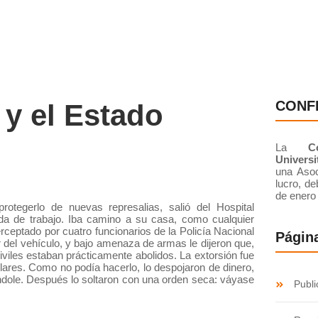
ÉNES SOMOS
SECCIONES
RESOLUCIÓN DE CONFLIC
CONF
 y el Estado
La
C
Universi
una Asoc
lucro, de
de enero
tegerlo de nuevas represalias, salió del Hospital
ada de trabajo. Iba camino a su casa, como cualquier
ceptado por cuatro funcionarios de la Policía Nacional
Página
r del vehículo, y bajo amenaza de armas le dijeron que,
viles estaban prácticamente abolidos. La extorsión fue
ólares. Como no podía hacerlo, lo despojaron de dinero,
ndole. Después lo soltaron con una orden seca: váyase
Publi