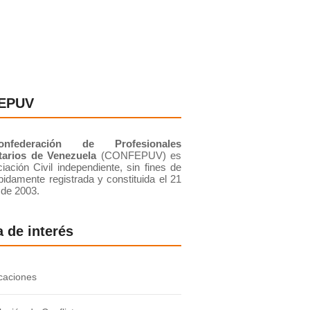
TOS
EPUV
onfederación de Profesionales
tarios de Venezuela
(CONFEPUV) es
iación Civil independiente, sin fines de
bidamente registrada y constituida el 21
 de 2003.
 de interés
caciones