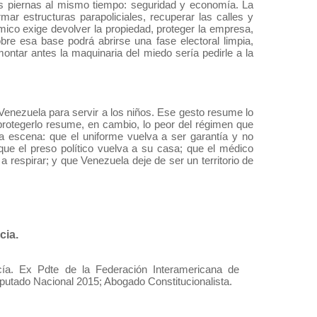
os piernas al mismo tiempo: seguridad y economía. La
mar estructuras parapoliciales, recuperar las calles y
ico exige devolver la propiedad, proteger la empresa,
bre esa base podrá abrirse una fase electoral limpia,
montar antes la maquinaria del miedo sería pedirle a la
 Venezuela para servir a los niños. Ese gesto resume lo
protegerlo resume, en cambio, lo peor del régimen que
sa escena: que el uniforme vuelva a ser garantía y no
ue el preso político vuelva a su casa; que el médico
 respirar; y que Venezuela deje de ser un territorio de
cia.
cía. Ex Pdte de la Federación Interamericana de
putado Nacional 2015; Abogado Constitucionalista.