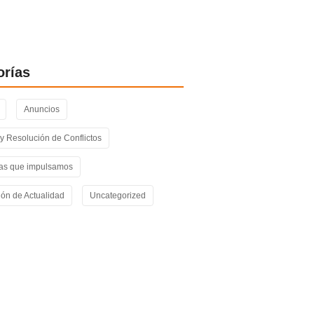
a de la Plataforma Social POC para
n constitucional y un plan de
cción inspirado en el Marshall
orías
Anuncios
 y Resolución de Conflictos
s que impulsamos
ión de Actualidad
Uncategorized