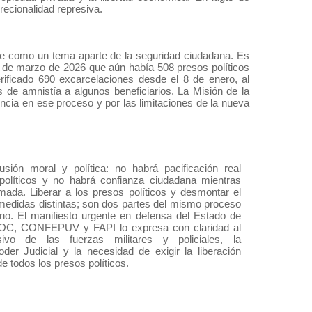
recionalidad represiva.
erse como un tema aparte de la seguridad ciudadana. Es
9 de marzo de 2026 que aún había 508 presos políticos
ificado 690 excarcelaciones desde el 8 de enero, al
 de amnistía a algunos beneficiarios. La Misión de la
cia en ese proceso y por las limitaciones de la nueva
sión moral y política: no habrá pacificación real
políticos y no habrá confianza ciudadana mientras
rmada. Liberar a los presos políticos y desmontar el
medidas distintas; son dos partes del mismo proceso
no. El manifiesto urgente en defensa del Estado de
POC, CONFEPUV y FAPI lo expresa con claridad al
ivo de las fuerzas militares y policiales, la
oder Judicial y la necesidad de exigir la liberación
e todos los presos políticos.