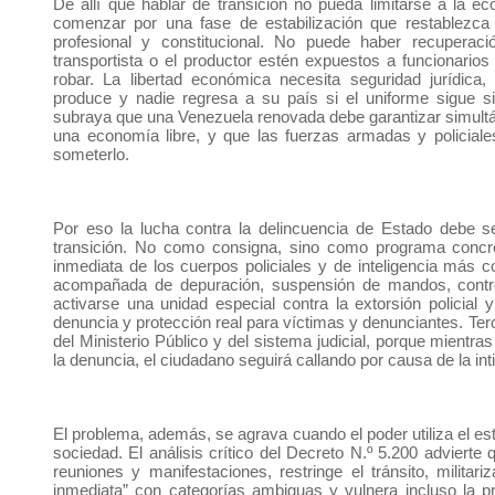
De allí que hablar de transición no pueda limitarse a la e
comenzar por una fase de estabilización que restablezca el
profesional y constitucional. No puede haber recuperac
transportista o el productor estén expuestos a funcionario
robar. La libertad económica necesita seguridad jurídica, 
produce y nadie regresa a su país si el uniforme sigue s
subraya que una Venezuela renovada debe garantizar simultán
una economía libre, y que las fuerzas armadas y policial
someterlo.
Por eso la lucha contra la delincuencia de Estado debe ser
transición. No como consigna, sino como programa concreto
inmediata de los cuerpos policiales y de inteligencia má
acompañada de depuración, suspensión de mandos, control
activarse una unidad especial contra la extorsión policial 
denuncia y protección real para víctimas y denunciantes. Ter
del Ministerio Público y del sistema judicial, porque mientr
la denuncia, el ciudadano seguirá callando por causa de la int
El problema, además, se agrava cuando el poder utiliza el es
sociedad. El análisis crítico del Decreto N.º 5.200 advierte
reuniones y manifestaciones, restringe el tránsito, militar
inmediata” con categorías ambiguas y vulnera incluso la pr