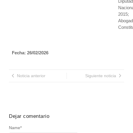
Diputa
Naciona
2015;
Abogad
Constit
Fecha: 26/02/2026
Noticia anterior
Siguiente noticia
Dejar comentario
Name
*